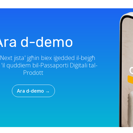
Ara d-demo
oNext jista' jgħin biex iġedded il-bejgħ
 'il quddiem bil-Passaporti Diġitali tal-
Prodott
Ara d-demo
→