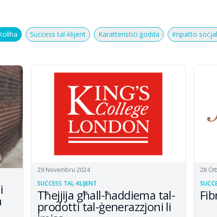
Kollha
Suċċess tal-klijent
Karatteristiċi ġodda
Impatto soċjal
29 Novembru 2024
28 Ot
SUĊĊESS TAL-KLIJENT
SUĊĊE
i
Tħejjija għall-ħaddiema tal-
Fib
a
prodotti tal-ġenerazzjoni li