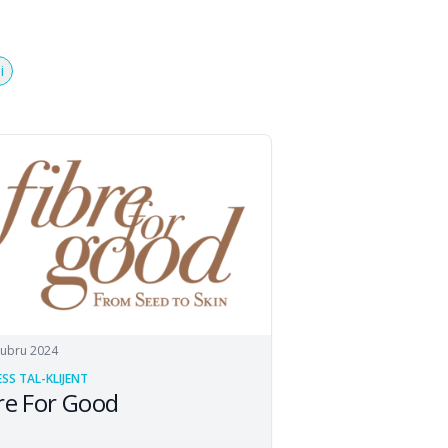
i
tubru 2024
SS TAL-KLIJENT
re For Good