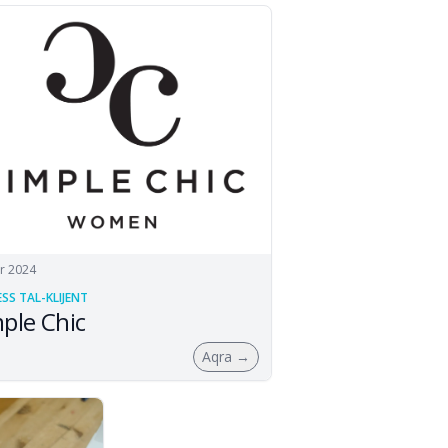
ar 2024
SS TAL-KLIJENT
ple Chic
Aqra
→