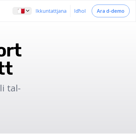
🇲🇹
Ikkuntattjana
Idħol
Ara d-demo
ort
tt
i tal-