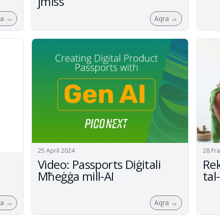
jmiss
ra
→
Aqra
→
25 April 2024
28 Fr
Video: Passports Diġitali
Rek
Mħeġġa mill-AI
tal
ra
→
Aqra
→