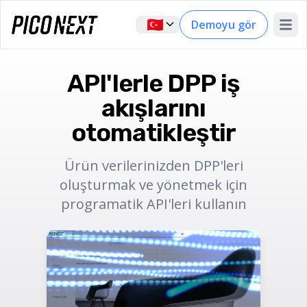
🇹🇷
Demoyu gör
Open 
API'lerle DPP iş
akışlarını
otomatikleştir
Ürün verilerinizden DPP'leri
oluşturmak ve yönetmek için
programatik API'leri kullanın