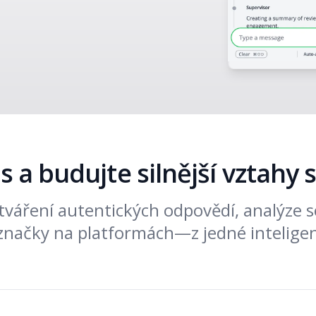
s a budujte silnější vztahy 
ytváření autentických odpovědí, analýze
značky na platformách—z jedné intelige