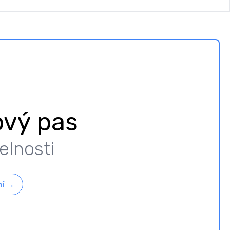
ový pas
elnosti
í
→