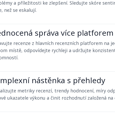
lémy a příležitosti ke zlepšení. Sledujte skóre sent
e, než se eskalují.
ednocená správa více platforem
vujte recenze z hlavních recenzních platforem na j
om místě, odpovídejte rychleji a udržujte konzistent
omností.
mplexní nástěnka s přehledy
alizujte metriky recenzí, trendy hodnocení, míry od
ové ukazatele výkonu a činit rozhodnutí založená na