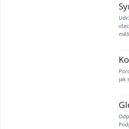
Sy
Udrž
všec
měli
Ko
Por
jak 
Gl
Odp
Podp