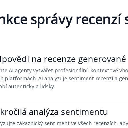
nkce správy recenzí s
povědi na recenze generované 
te AI agenty vytvářet profesionální, kontextově vh
h platformách. AI analyzuje sentiment recenzí a ge
bí autenticky a lidsky.
kročilá analýza sentimentu
yzujte zákaznický sentiment ve všech recenzích, abys