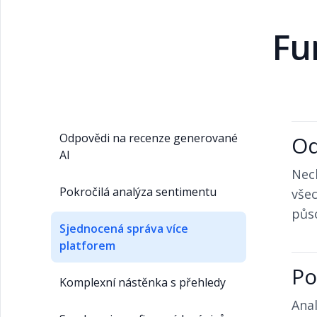
Fu
Odpovědi na recenze generované
Od
AI
Nech
Pokročilá analýza sentimentu
všec
půso
Sjednocená správa více
platforem
Po
Komplexní nástěnka s přehledy
Anal