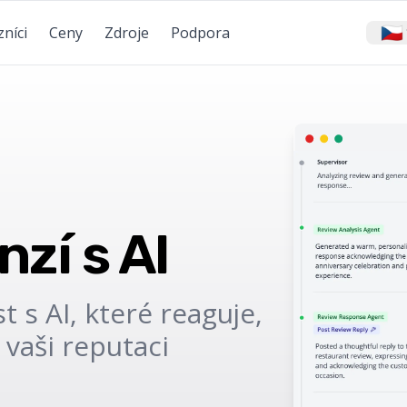
🇨🇿
níci
Ceny
Zdroje
Podpora
zí s AI
 s AI, které reaguje,
 vaši reputaci