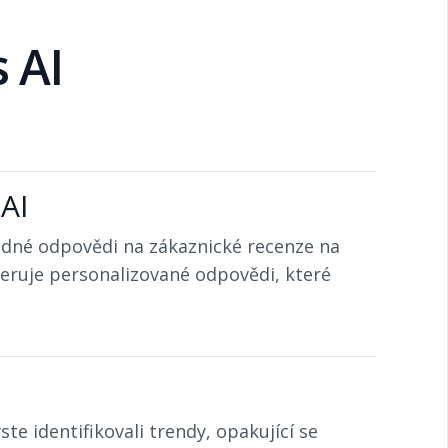
 AI
AI
odné odpovědi na zákaznické recenze na
neruje personalizované odpovědi, které
te identifikovali trendy, opakující se