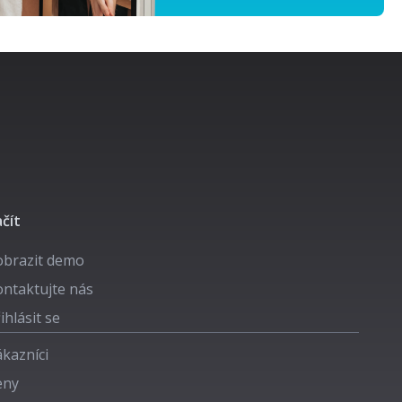
čít
obrazit demo
ntaktujte nás
ihlásit se
kazníci
eny