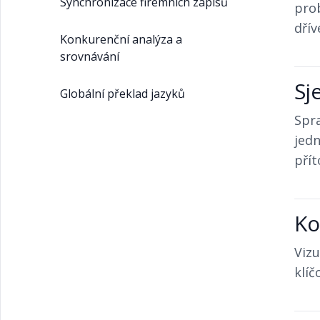
Synchronizace firemních zápisů
prob
dřív
Konkurenční analýza a
srovnávání
Sj
Globální překlad jazyků
Spra
jedn
přít
Ko
Vizu
klíč