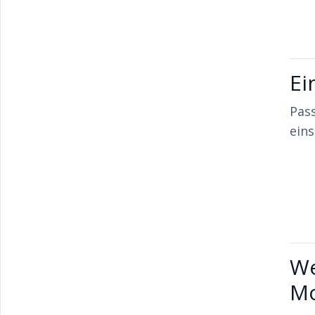
Ei
Pass
ein
We
Mo