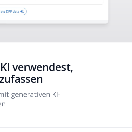
 KI verwendest,
zufassen
mit generativen KI-
en