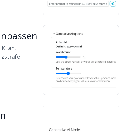
 anpassen
 KI an,
nzstrafe
en