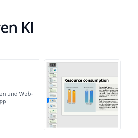
en KI
nen und Web-
DPP