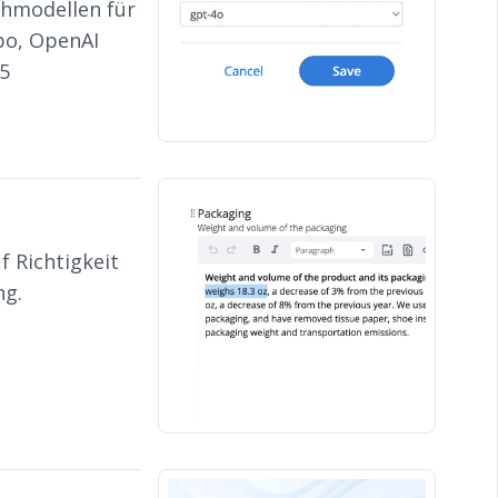
hmodellen für
bo, OpenAI
5
f Richtigkeit
ng.