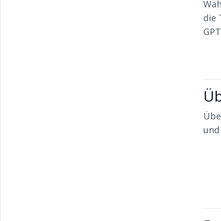
Wäh
die 
GPT
Üb
Über
und 