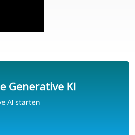
ie Generative KI
e AI starten