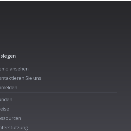
oslegen
emo ansehen
ntaktieren Sie uns
nmelden
unden
eise
essourcen
nterstützung