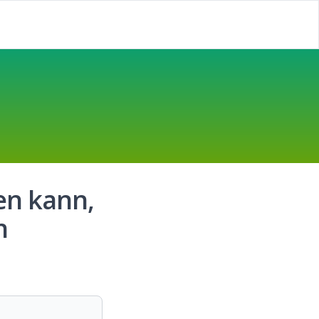
en kann,
n