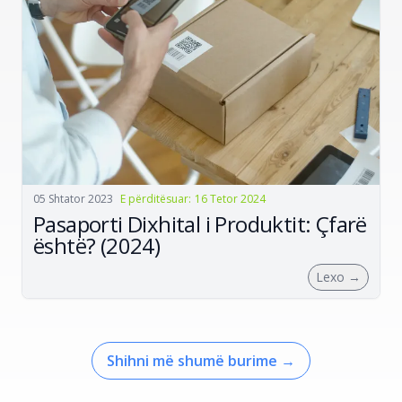
05 Shtator 2023
E përditësuar
:
16 Tetor 2024
Pasaporti Dixhital i Produktit: Çfarë
është? (2024)
Lexo
→
Shihni më shumë burime
→