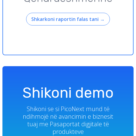
Shkarkoni raportin falas tani
→
Shikoni demo
Shikoni se si PicoNext mund të
ndihmojë në avancimin e biznesit
tuaj me Pasaportat digjitale të
produkteve