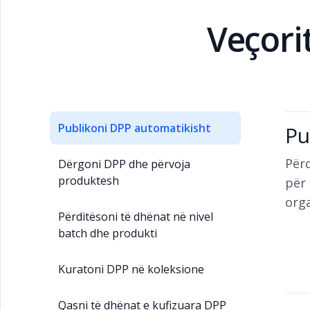
Veçori
Publikoni DPP automatikisht
Pu
Përd
Dërgoni DPP dhe përvoja
produktesh
për 
org
Përditësoni të dhënat në nivel
batch dhe produkti
Kuratoni DPP në koleksione
Qasni të dhënat e kufizuara DPP