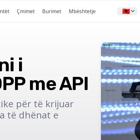
🇦🇱
entët
Çmimet
Burimet
Mbështetje
i i
DPP me API
ke për të krijuar
 të dhënat e