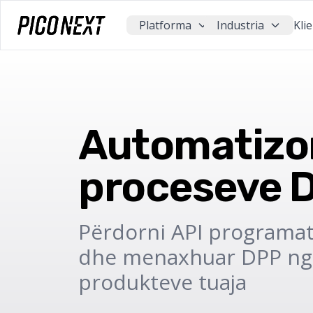
Platforma
Industria
Kli
Automatizon
proceseve 
Përdorni API programati
dhe menaxhuar DPP nga
produkteve tuaja