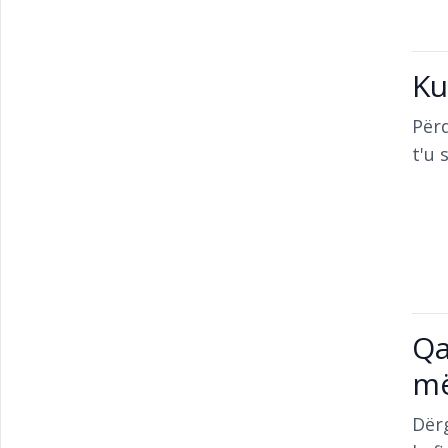
Ku
Për
t'u 
Qa
më
Dërg