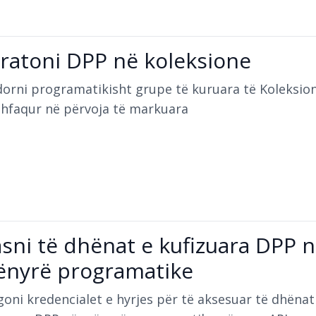
ratoni DPP në koleksione
dorni programatikisht grupe të kuruara të Koleksio
shfaqur në përvoja të markuara
sni të dhënat e kufizuara DPP 
nyrë programatike
oni kredencialet e hyrjes për të aksesuar të dhënat