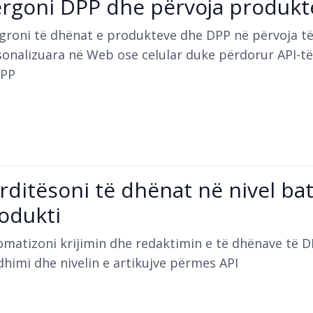
rgoni DPP dhe përvoja produkt
groni të dhënat e produkteve dhe DPP në përvoja t
onalizuara në Web ose celular duke përdorur API-të
DPP
rditësoni të dhënat në nivel ba
odukti
omatizoni krijimin dhe redaktimin e të dhënave të 
himi dhe nivelin e artikujve përmes API