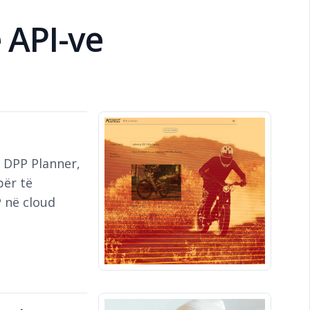
 API-ve
e DPP Planner,
për të
 në cloud