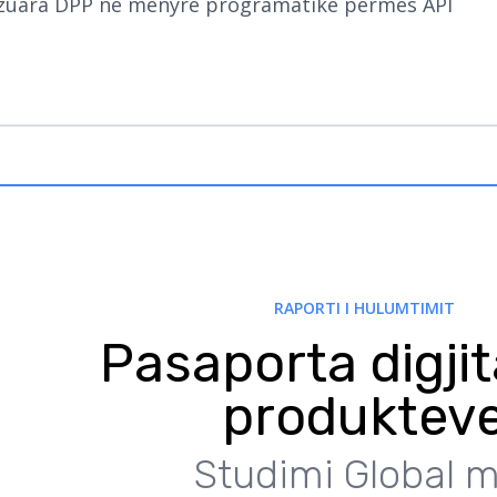
izuara DPP në mënyrë programatike përmes API
RAPORTI I HULUMTIMIT
Pasaporta digjit
produktev
Studimi Global m