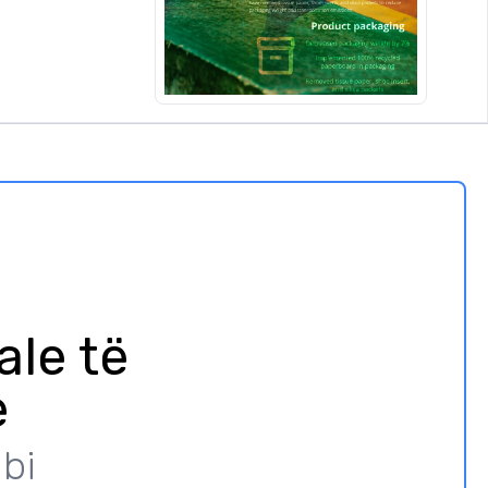
ale të
e
bi