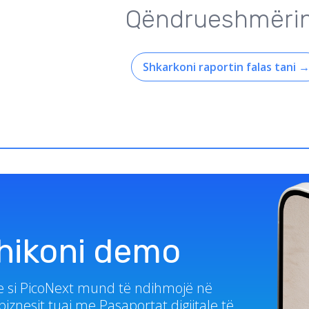
Qëndrueshmëri
Shkarkoni raportin falas tani
hikoni demo
se si PicoNext mund të ndihmojë në
iznesit tuaj me Pasaportat digjitale të