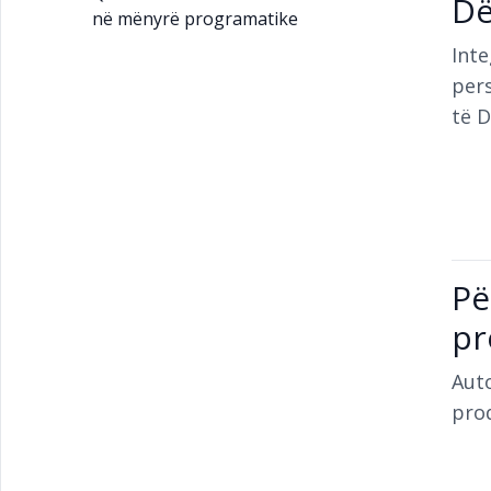
Dë
në mënyrë programatike
Inte
pers
të 
Pë
pr
Aut
prod