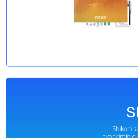
S
Shikoni 
avancimin e b