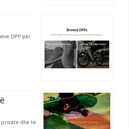
neve DPP për
në
 private dhe të