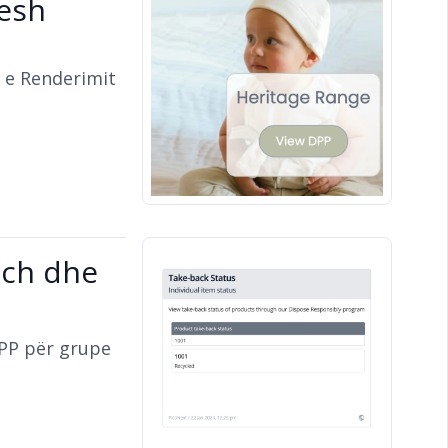
esh
ë
 e Renderimit
tch dhe
DPP për grupe