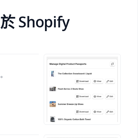
 Shopify
。