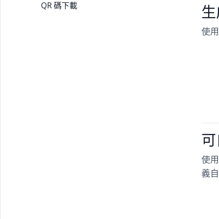
QR 碼下載
生
使用
可
使用
義自