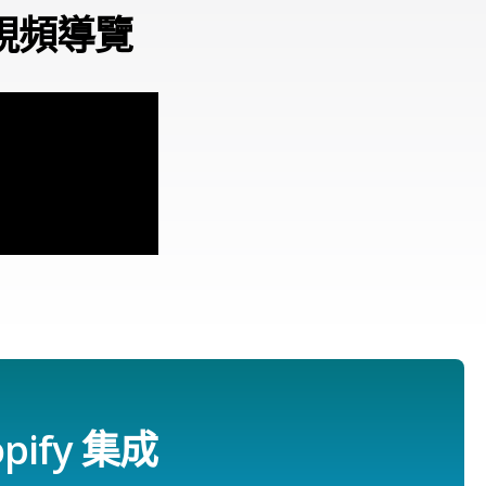
的視頻導覽
ify 集成