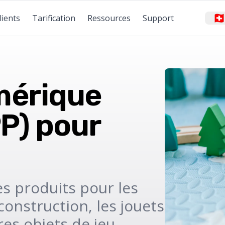
🇨
lients
Tarification
Ressources
Support
mérique
P) pour
es produits pour les
onstruction, les jouets
res objets de jeu